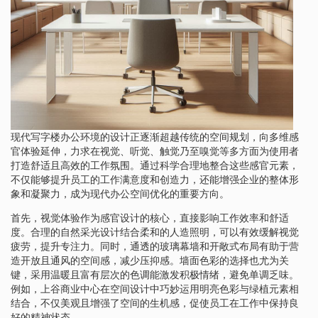
现代写字楼办公环境的设计正逐渐超越传统的空间规划，向多维感
官体验延伸，力求在视觉、听觉、触觉乃至嗅觉等多方面为使用者
打造舒适且高效的工作氛围。通过科学合理地整合这些感官元素，
不仅能够提升员工的工作满意度和创造力，还能增强企业的整体形
象和凝聚力，成为现代办公空间优化的重要方向。
首先，视觉体验作为感官设计的核心，直接影响工作效率和舒适
度。合理的自然采光设计结合柔和的人造照明，可以有效缓解视觉
疲劳，提升专注力。同时，通透的玻璃幕墙和开敞式布局有助于营
造开放且通风的空间感，减少压抑感。墙面色彩的选择也尤为关
键，采用温暖且富有层次的色调能激发积极情绪，避免单调乏味。
例如，上谷商业中心在空间设计中巧妙运用明亮色彩与绿植元素相
结合，不仅美观且增强了空间的生机感，促使员工在工作中保持良
好的精神状态。